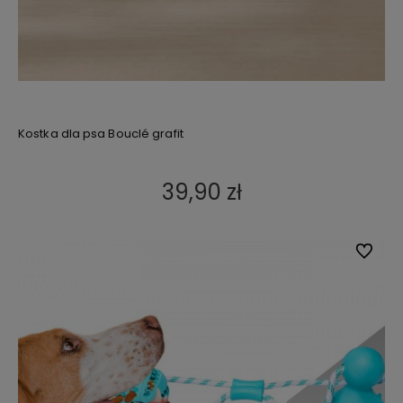
Kostka dla psa Bouclé grafit
39,90 zł
Do ulub