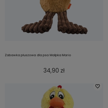
Zabawka pluszowa dla psa Małpka Mario
34,90 zł
Do ulub