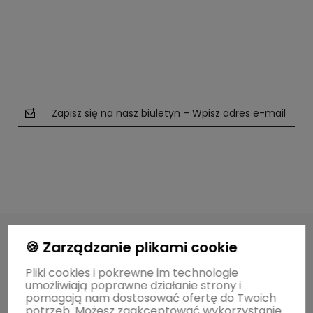
Zapisz się na nasz biuletyn – Wpisz adres e-mail
polityce prywatności
🍪 Zarządzanie plikami cookie
Pliki cookies i pokrewne im technologie
O MARCE
umożliwiają poprawne działanie strony i
pomagają nam dostosować ofertę do Twoich
potrzeb. Możesz zaakceptować wykorzystanie