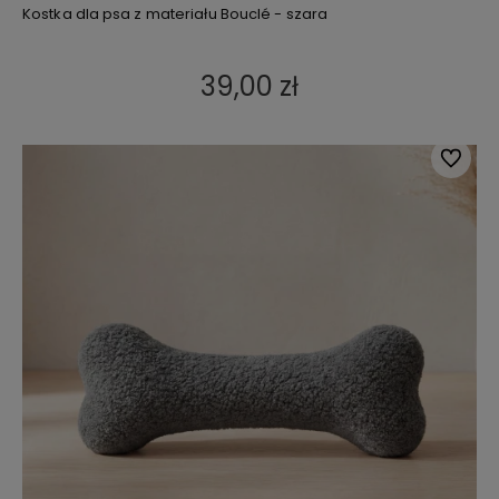
Kostka dla psa z materiału Bouclé - szara
39,00 zł
Do ulub