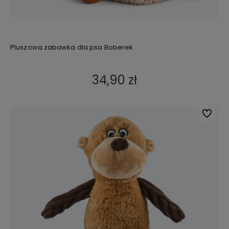
Pluszowa zabawka dla psa Boberek
34,90 zł
Do ulub