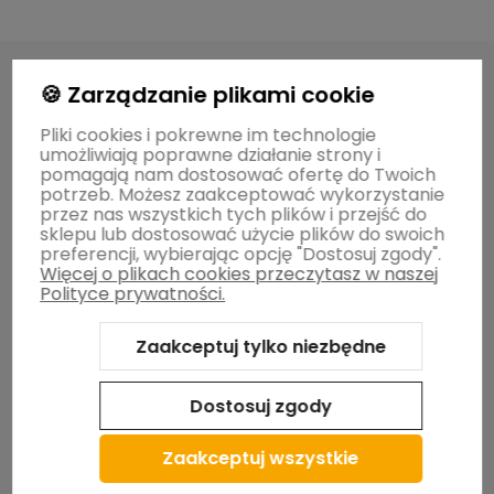
polityce prywatności
🍪 Zarządzanie plikami cookie
Pliki cookies i pokrewne im technologie
O MARCE
umożliwiają poprawne działanie strony i
pomagają nam dostosować ofertę do Twoich
potrzeb. Możesz zaakceptować wykorzystanie
przez nas wszystkich tych plików i przejść do
POMOCNE INFORMACJE
sklepu lub dostosować użycie plików do swoich
preferencji, wybierając opcję "Dostosuj zgody".
Więcej o plikach cookies przeczytasz w naszej
ZWROTY / WYMIANY
Polityce prywatności.
Zaakceptuj tylko niezbędne
Pomagamy zwierzakom
Dostosuj zgody
Zaakceptuj wszystkie