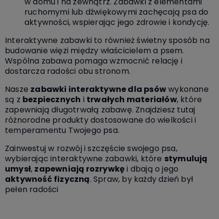
w domu i na zewnątrz. Zabawki z elementami
ruchomymi lub dźwiękowymi zachęcają psa do
aktywności, wspierając jego zdrowie i kondycję.
Interaktywne zabawki to również świetny sposób na
budowanie więzi między właścicielem a psem.
Wspólna zabawa pomaga wzmocnić relację i
dostarcza radości obu stronom.
Nasze
zabawki interaktywne dla psów
wykonane
są z
bezpiecznych
i
trwałych materiałów
, które
zapewniają długotrwałą zabawę. Znajdziesz tutaj
różnorodne produkty dostosowane do wielkości i
temperamentu Twojego psa.
Zainwestuj w rozwój i szczęście swojego psa,
wybierając interaktywne zabawki, które
stymulują
umysł
,
zapewniają rozrywkę
i dbają o jego
aktywność fizyczną
. Spraw, by każdy dzień był
pełen radości