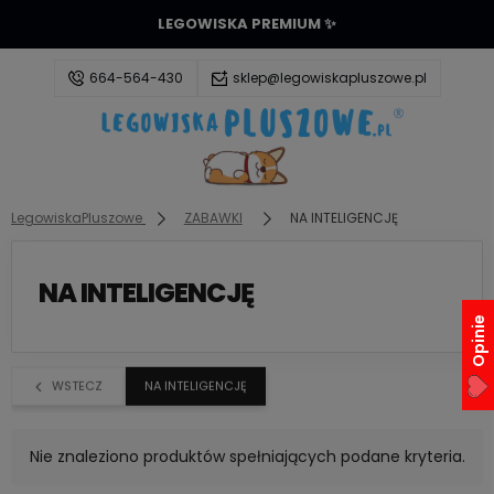
LEGOWISKA PREMIUM ✨
664-564-430
sklep@legowiskapluszowe.pl
Zaloguj się
LegowiskaPluszowe
ZABAWKI
NA INTELIGENCJĘ
Załóż konto
NA INTELIGENCJĘ
Opinie
Wybierz coś dla siebie z naszej aktualnej oferty lub
WSTECZ
NA INTELIGENCJĘ
zaloguj się, aby przywrócić dodane produkty do
listy z poprzedniej sesji.
Nie znaleziono produktów spełniających podane kryteria.