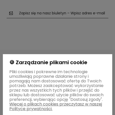
Zapisz się na nasz biuletyn – Wpisz adres e-mail
polityce prywatności
🍪 Zarządzanie plikami cookie
Pliki cookies i pokrewne im technologie
O MARCE
umożliwiają poprawne działanie strony i
pomagają nam dostosować ofertę do Twoich
potrzeb. Możesz zaakceptować wykorzystanie
przez nas wszystkich tych plików i przejść do
POMOCNE INFORMACJE
sklepu lub dostosować użycie plików do swoich
preferencji, wybierając opcję "Dostosuj zgody".
Więcej o plikach cookies przeczytasz w naszej
ZWROTY / WYMIANY
Polityce prywatności.