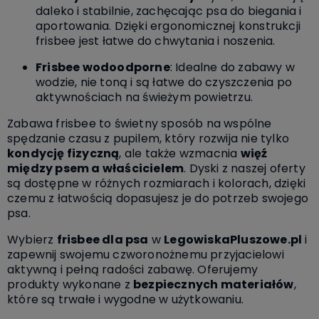
daleko i stabilnie, zachęcając psa do biegania i
aportowania. Dzięki ergonomicznej konstrukcji
frisbee jest łatwe do chwytania i noszenia.
Frisbee wodoodporne
: Idealne do zabawy w
wodzie, nie toną i są łatwe do czyszczenia po
aktywnościach na świeżym powietrzu.
Zabawa frisbee to świetny sposób na wspólne
spędzanie czasu z pupilem, który rozwija nie tylko
kondycję fizyczną
, ale także wzmacnia
więź
między psem a właścicielem
. Dyski z naszej oferty
są dostępne w różnych rozmiarach i kolorach, dzięki
czemu z łatwością dopasujesz je do potrzeb swojego
psa.
Wybierz
frisbee dla psa
w
LegowiskaPluszowe.pl
i
zapewnij swojemu czworonożnemu przyjacielowi
aktywną i pełną radości zabawę. Oferujemy
produkty wykonane z
bezpiecznych materiałów
,
które są trwałe i wygodne w użytkowaniu.