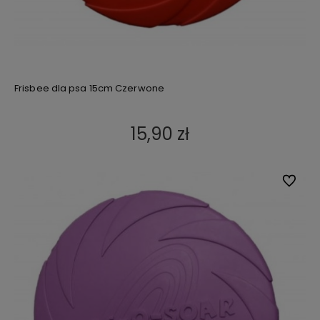
Frisbee dla psa 15cm Czerwone
15,90 zł
Do ulub