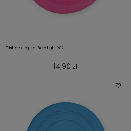
Frisbee dla psa 18cm Light Róż
14,90 zł
Do ulub