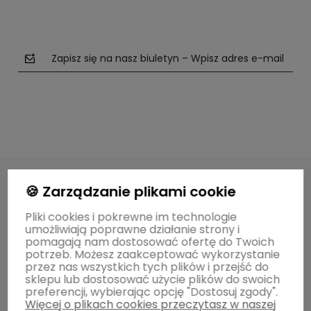
Zapisz się na nasz biuletyn – Wpisz adres e-mail
polityce prywatności
🍪 Zarządzanie plikami cookie
Pliki cookies i pokrewne im technologie
O MARCE
umożliwiają poprawne działanie strony i
pomagają nam dostosować ofertę do Twoich
potrzeb. Możesz zaakceptować wykorzystanie
przez nas wszystkich tych plików i przejść do
POMOCNE INFORMACJE
sklepu lub dostosować użycie plików do swoich
preferencji, wybierając opcję "Dostosuj zgody".
Więcej o plikach cookies przeczytasz w naszej