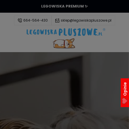
LEGOWISKA PREMIUM ✨
664-564-430
sklep@legowiskapluszowe.pl
Zaloguj się
Załóż konto
Opinie
Wybierz coś dla siebie z naszej aktualnej oferty lub
zaloguj się, aby przywrócić dodane produkty do
listy z poprzedniej sesji.