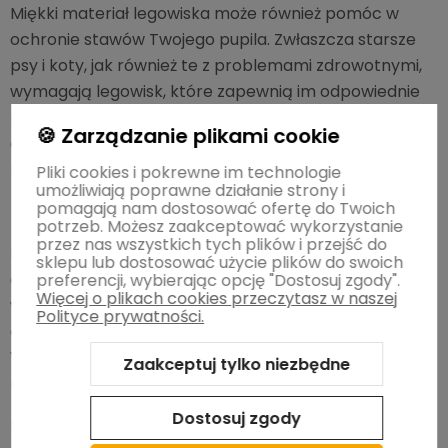
Miękki materiał legowiska może również pomóc w
ochronie stawów Twojego pupila. Zwłaszcza starsze
psy i koty, jak również te z problemami zdrowotnymi,
wymagają legowisk, które zapewnią im odpowiednie
podparcie. Miękki materiał może pomóc w rozłożeniu
🍪 Zarządzanie plikami cookie
ciężaru ciała zwierzęcia równomiernie, co zmniejszy
nacisk na stawy i kości.
Pliki cookies i pokrewne im technologie
umożliwiają poprawne działanie strony i
pomagają nam dostosować ofertę do Twoich
Łatwe czyszczenie
potrzeb. Możesz zaakceptować wykorzystanie
przez nas wszystkich tych plików i przejść do
Niektóre materiały legowisk mogą być trudne do
sklepu lub dostosować użycie plików do swoich
czyszczenia i utrzymania w czystości. Legowisko
preferencji, wybierając opcję "Dostosuj zgody".
Więcej o plikach cookies przeczytasz w naszej
wykonane z miękkiego materiału jest łatwe w
Polityce prywatności.
czyszczeniu i może być prane w pralce lub odkurzane.
W ten sposób możesz zapewnić czyste i higieniczne
Zaakceptuj tylko niezbędne
miejsce do spania dla Twojego zwierzaka.
Dostosuj zgody
Podsumowując, legowisko dla psa lub kota wykonane