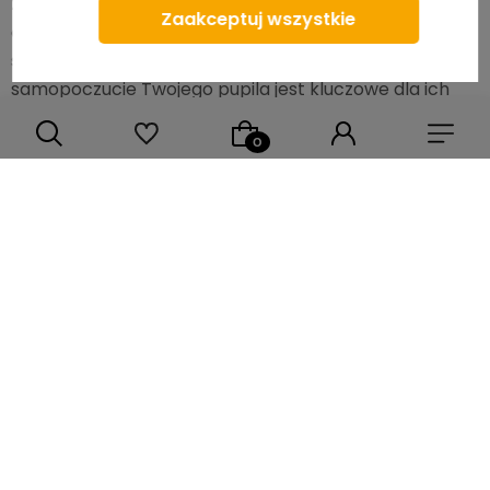
z miękkiego materiału zapewni Twojemu zwierzakowi
Zaakceptuj wszystkie
optymalny komfort, bezpieczeństwo i ochronę
stawów. Nie zapomnij, że dbanie o zdrowie i dobre
samopoczucie Twojego pupila jest kluczowe dla ich
szczęścia i długowieczności, więc wybierz najlepsze dla
nich legowisko.