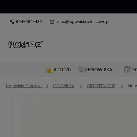
664-564-430
sklep@legowiskapluszowe.pl
LATO '26
LEGOWISKA
DO
LegowiskaPluszowe
LEGOWISKA
ORTOPEDYCZNE
Mate