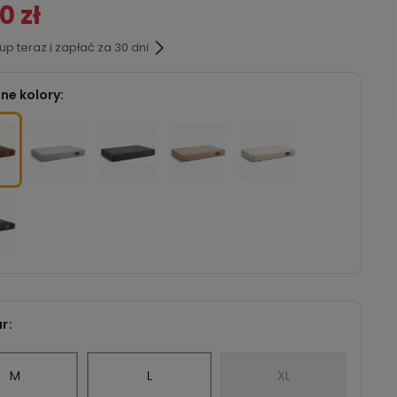
0 zł
p teraz i zapłać za 30 dni
ne kolory:
r:
M
L
XL