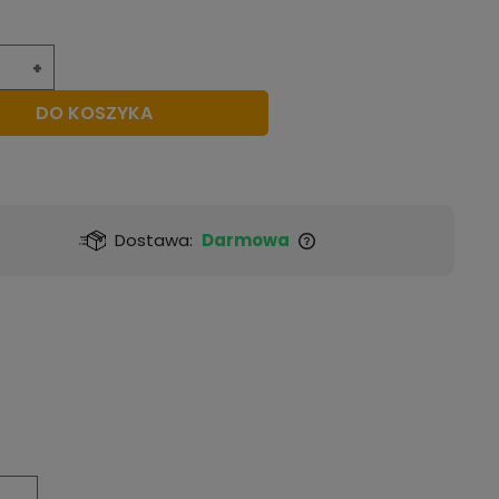
*
+
M
L
XL
2XL
DO KOSZYKA
*
Dostawa:
Darmowa
Krem ( Bouclé)
Grafit ( Bouclé)
Szary ( Bouclé)
Beż ( Bouclé)
Grafit ( Sztruks)
Beż ( Sztruks)