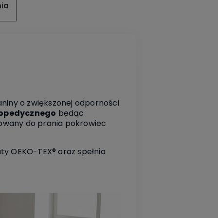
nia
niny o zwiększonej odporności
rtopedycznego
będąc
mowany do prania pokrowiec
aty OEKO-TEX® oraz spełnia