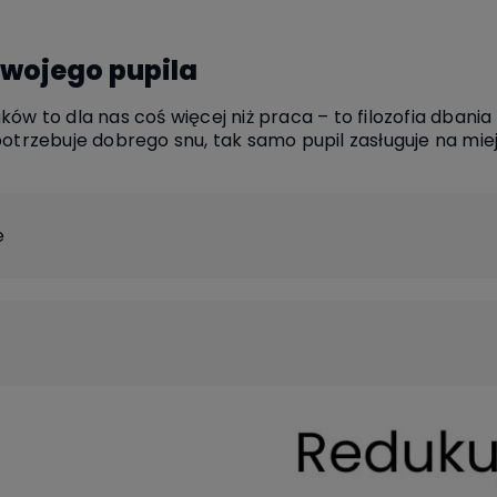
Twojego pupila
ów to dla nas coś więcej niż praca – to filozofia dbania
potrzebuje dobrego snu, tak samo pupil zasługuje na mie
e
certyfikowanych przez OEK
Easy Clean
Baby Safe
Pet Fri