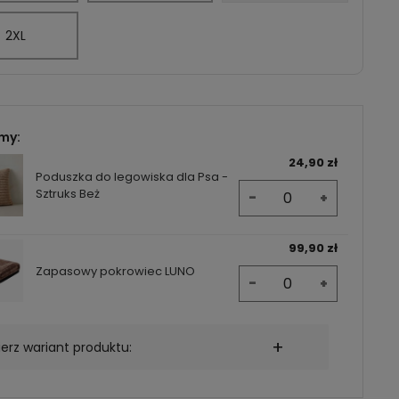
2XL
my:
24,90 zł
Poduszka do legowiska dla Psa -
Sztruks Beż
-
+
99,90 zł
Zapasowy pokrowiec LUNO
-
+
erz wariant produktu: