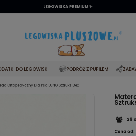
LEGOWISKA PREMIUM ✨
DATKI DO LEGOWISK
PODRÓŻ Z PUPILEM
ZABA
rac Ortopedyczny Dla Psa LUNO Sztruks Beż
Mater
Sztruk
29
Cena od: