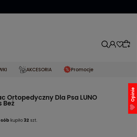
WKI
AKCESORIA
Promocje
Opinie
ac Ortopedyczny Dla Psa LUNO
s Beż
osób
kupiło
32
szt.