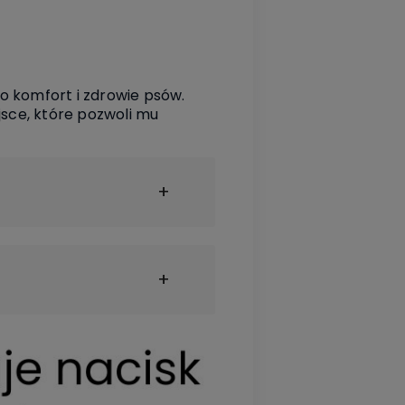
 o komfort i zdrowie psów.
jsce, które pozwoli mu
Bonding
400 g/m²
O-TEX®
endly