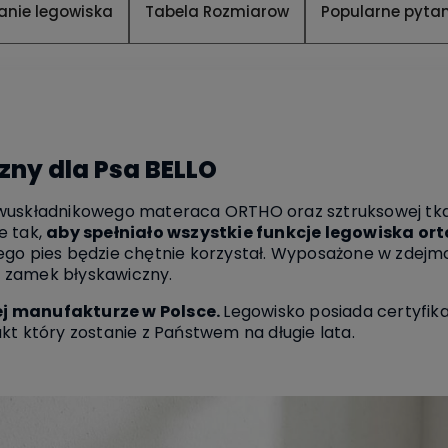
anie legowiska
Tabela Rozmiarow
Popularne pyta
ny dla Psa BELLO
dwuskładnikowego materaca ORTHO oraz sztruksowej tka
e tak,
aby spełniało wszystkie funkcje legowiska o
ego pies będzie chętnie korzystał. Wyposażone w zdej
 zamek błyskawiczny.
ej manufakturze w Polsce.
Legowisko posiada certyfik
kt który zostanie z Państwem na długie lata.