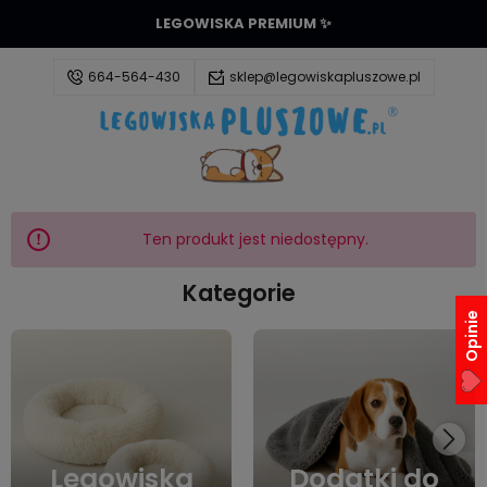
LEGOWISKA PREMIUM ✨
664-564-430
sklep@legowiskapluszowe.pl
Zaloguj się
Załóż konto
Ten produkt jest niedostępny.
Kategorie
Opinie
Wybierz coś dla siebie z naszej aktualnej oferty lub
zaloguj się, aby przywrócić dodane produkty do
listy z poprzedniej sesji.
Legowiska
Dodatki do